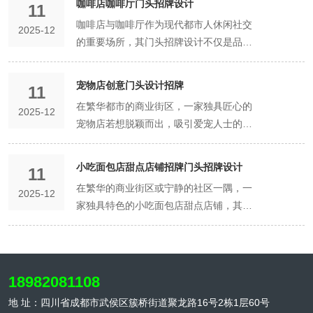
咖啡店咖啡厅门头招牌设计
11
牌设计宛如店铺的一张名片，是吸引顾客
咖啡店与咖啡厅作为现代都市人休闲社交
2025-12
目光、塑造独特形象的关键所在。 招牌的
的重要场所，其门头招牌设计不仅是品牌
视觉吸引力 一个成功的门头招牌，首先要
形象的直观展示，更是吸引顾客进店消费
在视觉上给人以强烈的冲击。色彩是视觉
的第一道视觉门槛。一个独具匠心的招牌
的第一要素，美发店招牌的色彩选择至关
宠物店创意门头设计招牌
11
设计，能够在瞬间抓住路人的目光，激发
重要。明亮且富有活力的色彩能够迅速抓
在繁华都市的商业街区，一家独具匠心的
2025-12
他们的好奇心与探索欲，从而为店铺带来
住路人的眼球，比如热情奔放的红色，它
宠物店若想脱颖而出，吸引爱宠人士的目
更多的客流量。以下将从设计理念、材质
象征着活力与激情，能传递出店铺积极向
光，一个创意十足的门头设计招牌无疑是
选择、色彩搭配及灯光效果四个方面，详
上的氛围；清新自然的绿色，给人以舒
关键所在。它不仅是店铺的视觉名片，更
细阐述咖啡店咖啡厅门头招牌设计的要
小吃面包店甜点店铺招牌门头招牌设计
适、放松之感，暗示着在店内能享受惬意
11
是传递品牌理念、营造温馨氛围的重要载
点。 设计理念是招牌设计的灵魂所在，它
的美发体验；神秘深邃的紫色，则凸显出
在繁华的商业街区或宁静的社区一隅，一
2025-12
体。以下，就让我们一同探索如何打造一
应当紧密围绕咖啡店或咖啡厅的品牌定位
时尚与高雅，吸引追求独特风格的顾客。
家独具特色的小吃面包店甜点店铺，其招
个既引人注目又充满创意的宠物店门头设
与文化内涵展开。例如，若店铺主打复古
同时，色彩的搭配要协调统一，避免过于
牌门头设计往往是吸引顾客目光的第一道
计招牌。 首先，色彩搭配是门头设计的灵
风格，招牌设计可融入木质元素与复古字
繁杂刺眼，以免给人造成视觉疲劳。 除了
风景线。这不仅仅是一个简单的标识，更
魂。宠物店的目标客户群体多为喜爱动
体，营造出一种怀旧而温馨的氛围；若店
色彩，招牌的造型设计也不容忽视。独特
是店铺品牌形象与文化内涵的直观展现，
物、追求生活品质的年轻人及家庭，因
铺追求简约时尚，则可采用金属材质与简
的造型能够使店铺在众多竞争对手中脱颖
它融合了创意、美学与实用性，旨在为每
18982081108
此，招牌的色彩选择应倾向于温暖、活泼
洁线条，彰显出现代感与高级感。设计理
而出。可以结合美发行业的特点，设计成
一位路过的行人留下深刻而美好的第一印
且不失高雅的色调。比如，可以采用柔和
地 址：四川省成都市武侯区簇桥街道聚龙路16号2栋1层60号
念还需考虑目标顾客群体的喜好与审美趋
梳子、剪刀等与美发工具相关的形状，直
象。 招牌门头的设计，首先需考虑的是与